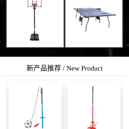
新产品推荐 / New Product