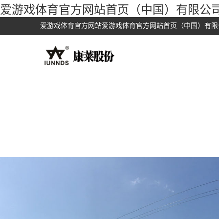
爱游戏体育官方网站首页（中国）有限公
爱游戏体育官方网站爱游戏体育官方网站首页（中国）有限公司（中