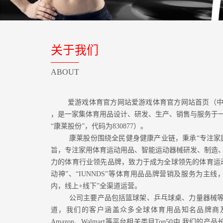
关于我们
ABOUT
爱游戏体育官方网站爱游戏体育官方网站首页（
，是一家集体育用品设计、研发、生产、销售与服务于
“康莱股份”，代码为830877）。
康莱股份围绕全民健身健康产业链，秉承“专注家
旨，专注家用体育运动用品、智能运动器械研发、制造
力的体育行业领先品牌，致力于成为全球领先的体育运
动神”、“IUNNDS”等体育用品品牌营销及服务为主线
内，线上+线下”全渠道运营。
公司主要产品包括篮球架、乒乓球桌、力量器械
道，我们的客户涵盖众多全球体育用品知名品牌商及
Amazon
、Walmart等
平台相关类目Top50中,我们的产