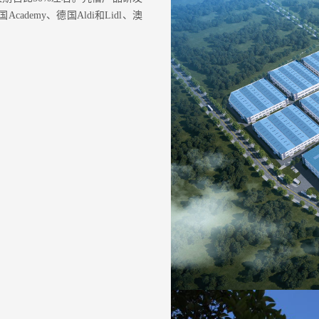
emy、德国Aldi和Lidl、澳