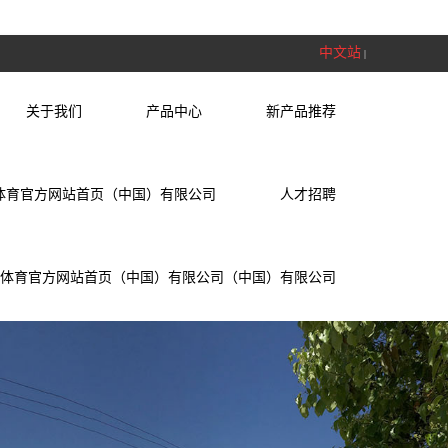
中文站
|
关于我们
产品中心
新产品推荐
体育官方网站首页（中国）有限公司
人才招聘
体育官方网站首页（中国）有限公司（中国）有限公司